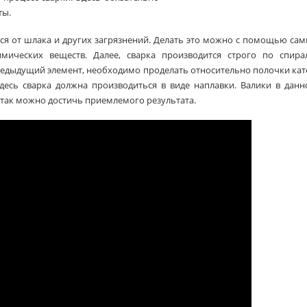
ты.
ся от шлака и других загрязнений. Делать это можно с помощью са
мических веществ. Далее, сварка производится строго по спирал
едыдущий элемент, необходимо проделать относительно полочки кат
десь сварка должна производиться в виде наплавки. Валики в дан
 так можно достичь приемлемого результата.