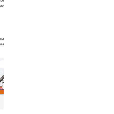
все
ае
ана
или