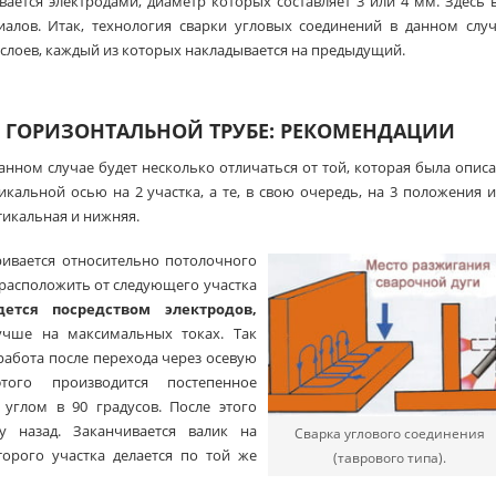
ется электродами, диаметр которых составляет 3 или 4 мм. Здесь 
алов. Итак, технология сварки угловых соединений в данном случ
слоев, каждый из которых накладывается на предыдущий.
К ГОРИЗОНТАЛЬНОЙ ТРУБЕ: РЕКОМЕНДАЦИИ
анном случае будет несколько отличаться от той, которая была опис
кальной осью на 2 участка, а те, в свою очередь, на 3 положения 
тикальная и нижняя.
ривается относительно потолочного
 расположить от следующего участка
дется посредством электродов,
чше на максимальных токах. Так
работа после перехода через осевую
того производится постепенное
углом в 90 градусов. После этого
у назад. Заканчивается валик на
Сварка углового соединения
торого участка делается по той же
(таврового типа).