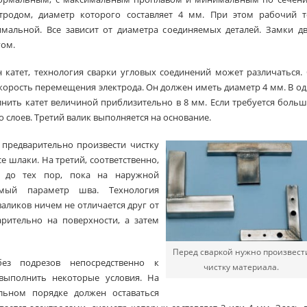
тродом, диаметр которого составляет 4 мм. При этом рабочий т
мальной. Все зависит от диаметра соединяемых деталей. Замки дв
гом.
 катет, технология сварки угловых соединений может различаться.
скорость перемещения электрода. Он должен иметь диаметр 4 мм. В о
ить катет величиной приблизительно в 8 мм. Если требуется боль
о слоев. Третий валик выполняется на основание.
 предварительно произвести чистку
е шлаки. На третий, соответственно,
то до тех пор, пока на наружной
имый параметр шва. Технология
валиков ничем не отличается друг от
арительно на поверхности, а затем
Перед сваркой нужно произвест
ез подрезов непосредственно к
чистку материала.
 выполнить некоторые условия. На
льном порядке должен оставаться