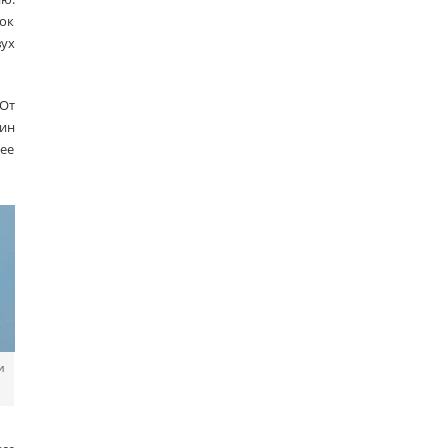
ок
ух
 От
дин
шее
и