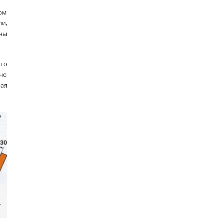
том
ли,
ны
ого
но
рая
—
,