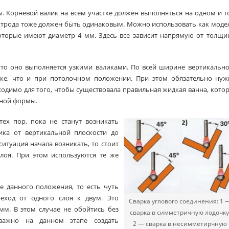
. Корневой валик на всем участке должен выполняться на одном и 
ктрода тоже должен быть одинаковым. Можно использовать как моде
оторые имеют диаметр 4 мм. Здесь все зависит напрямую от толщи
 то оно выполняется узкими валиками. По всей ширине вертикальн
оке, что и при потолочном положении. При этом обязательно нуж
димо для того, чтобы существовала правильная жидкая ванна, кото
ной формы.
тех пор, пока не станут возникать
ка от вертикальной плоскости до
итуация начала возникать, то стоит
лоя. При этом используются те же
 данного положения, то есть чуть
реход от одного слоя к двум. Это
Сварка углового соединения: 1 
 мм. В этом случае не обойтись без
сварка в симметричную лодочку
важно на данном этапе создать
2 — сварка в несимметирчную