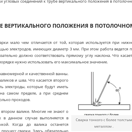
ки угловых соединений к трубе вертикального положения в потолоч
БЕ ВЕРТИКАЛЬНОГО ПОЛОЖЕНИЯ В ПОТОЛОЧНО
варки мало чем отличается от той, которая используется при ниж
щью электродов, имеющих диаметр 3 мм. При этом работа ведется 
зательно должно соответствовать прямому углу наклона. Что касае
 порядке нужно использовать его максимальное значение.
равномерной и качественной ванны.
аликов и шва. Что касается второго
ать электроды, которые будут иметь
 на самом пределе, а при среднем
колько проходов.
и втором валике. Многие не знают о
к в данном случае выполняется в
Сварка тонкого с более толстым
кой. Когда до валика останется
металлом .
 процесс сварки. Здесь обязательно