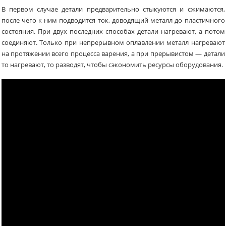
В первом случае детали предварительно стыкуются и сжимаются,
после чего к ним подводится ток, доводящий металл до пластичного
состояния. При двух последних способах детали нагревают, а потом
соединяют. Только при непрерывном оплавлении металл нагревают
на протяжении всего процесса варения, а при прерывистом — детали
то нагревают, то разводят, чтобы сэкономить ресурсы оборудования.