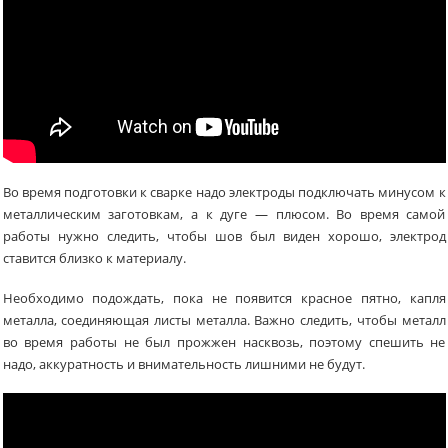
Во время подготовки к сварке надо электроды подключать минусом к
металлическим заготовкам, а к дуге — плюсом. Во время самой
работы нужно следить, чтобы шов был виден хорошо, электрод
ставится близко к материалу.
Необходимо подождать, пока не появится красное пятно, капля
металла, соединяющая листы металла. Важно следить, чтобы металл
во время работы не был прожжен насквозь, поэтому спешить не
надо, аккуратность и внимательность лишними не будут.