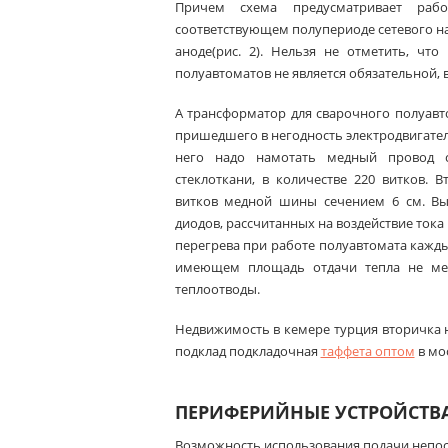
Причем схема предусматривает ра
соответствующем полупериоде сетевого н
аноде(рис. 2). Нельзя не отметить, чт
полуавтоматов не является обязательной, 
А трансформатор для сварочного полуавт
пришедшего в негодность электродвигател
него надо намотать медный провод 
стеклоткани, в количестве 220 витков. 
витков медной шины сечением 6 см. Вы
диодов, рассчитанных на воздействие тока
перегрева при работе полуавтомата кажды
имеющем площадь отдачи тепла не мен
теплоотводы.
Недвижимость в кемере турция вторичка
подклад подкладочная
таффета оптом
в мо
ПЕРИФЕРИЙНЫЕ УСТРОЙСТВ
Возможность использования подачи непоср