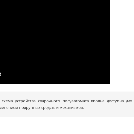
 схема устройства сварочного полуавтомата вполне доступна для
менением подручных средств и механизмов.