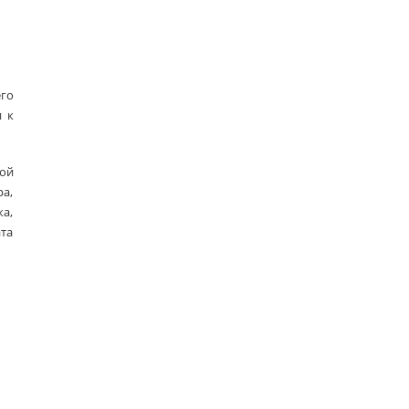
его
и к
ой
а,
а,
ата