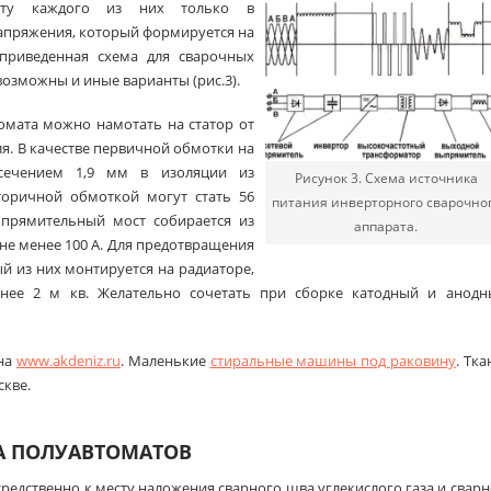
боту каждого из них только в
апряжения, который формируется на
о приведенная схема для сварочных
возможны и иные варианты (рис.3).
омата можно намотать на статор от
я. В качестве первичной обмотки на
сечением 1,9 мм в изоляции из
Рисунок 3. Схема источника
Вторичной обмоткой могут стать 56
питания инверторного сварочно
прямительный мост собирается из
аппарата.
 не менее 100 А. Для предотвращения
й из них монтируется на радиаторе,
ее 2 м кв. Желательно сочетать при сборке катодный и анодн
 на
www.akdeniz.ru
. Маленькие
стиральные машины под раковину
. Тка
скве.
А ПОЛУАВТОМАТОВ
едственно к месту наложения сварного шва углекислого газа и свар