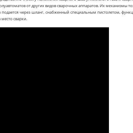
луавтоматов от других видов сварочных аппаратов. Их механизмы т
аз подается через шланг, снабженный специальным пистолетом, функ
 место сварки.