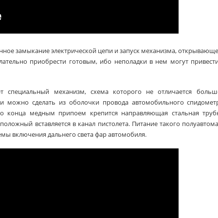
нное замыкание электрической цепи и запуск механизма, открывающ
елательно приобрести готовым, ибо неполадки в нем могут привест
ет специальный механизм, схема которого не отличается больш
ки можно сделать из оболочки провода автомобильного спидометр
о конца медным припоем крепится направляющая стальная трубк
ложный вставляется в канал пистолета. Питание такого полуавтом
емы включения дальнего света фар автомобиля.