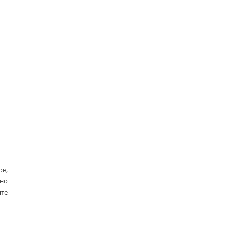
ов,
жно
те