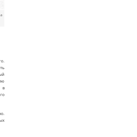
ма
го.
ть
ый
нию
 в
го
но.
ых