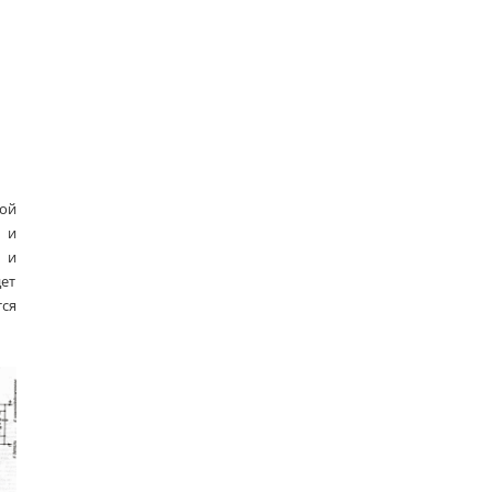
ной
ь и
 и
дет
тся