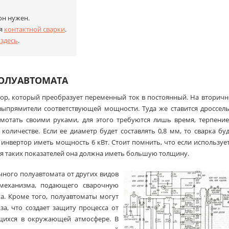
он нужен.
ля
контактной сварки
.
 здесь
.
ПОЛУАВТОМАТА
тор, который преобразует переменный ток в постоянный. На вторич
выпрямители соответствующей мощности. Туда же ставится дроссел
мотать своими руками, для этого требуются лишь время, терпение
личестве. Если ее диаметр будет составлять 0,8 мм, то сварка бу
 инвертор иметь мощность 6 кВт. Стоит помнить, что если используе
я таких показателей она должна иметь большую толщину.
ного полуавтомата от других видов
 механизма, подающего сварочную
ка. Кроме того, полуавтоматы могут
за, что создает защиту процесса от
ащихся в окружающей атмосфере. В