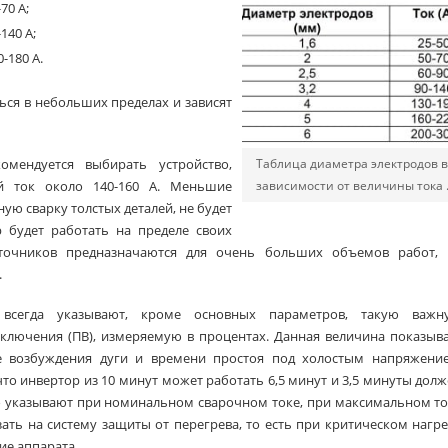
70 А;
140 А;
-180 А.
ься в небольших пределах и зависят
Таблица диаметра электродов 
омендуется выбирать устройство,
зависимости от величины тока 
й ток около 140-160 А. Меньшие
ую сварку толстых деталей, не будет
 будет работать на пределе своих
точников предназначаются для очень больших объемов работ, 
.
 всегда указывают, кроме основных параметров, такую важн
включения (ПВ), измеряемую в процентах. Данная величина показыв
 возбуждения дуги и времени простоя под холостым напряжение
 что инвертор из 10 минут может работать 6,5 минут и 3,5 минуты дол
но указывают при номинальном сварочном токе, при максимальном т
зать на систему защиты от перегрева, то есть при критическом нагр
ие аппарата.