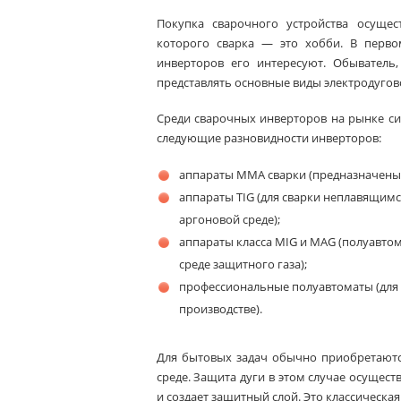
Покупка сварочного устройства осущес
которого сварка — это хобби. В перво
инверторов его интересуют. Обыватель
представлять основные виды электродугово
Среди сварочных инверторов на рынке с
следующие разновидности инверторов:
аппараты ММА сварки (предназначены 
аппараты TIG (для сварки неплавящим
аргоновой среде);
аппараты класса MIG и MAG (полуавто
среде защитного газа);
профессиональные полуавтоматы (для
производстве).
Для бытовых задач обычно приобретаютс
среде. Защита дуги в этом случае осущес
и создает защитный слой. Это классическ