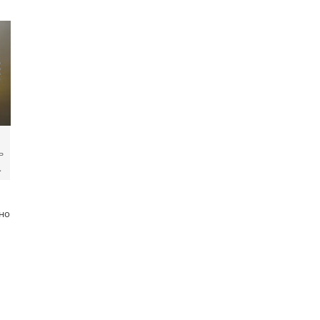
ь
.
но