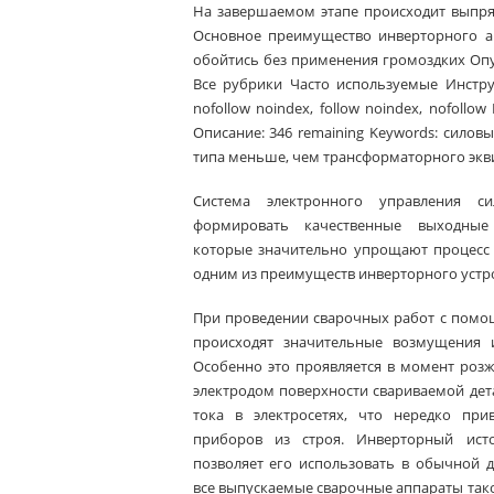
На завершаемом этапе происходит выпря
Основное преимущество инверторного ап
обойтись без применения громоздких Опу
Все рубрики Часто используемые Инструм
nofollow noindex, follow noindex, nofol
Описание: 346 remaining Keywords: силов
типа меньше, чем трансформаторного экв
Система электронного управления с
формировать качественные выходные 
которые значительно упрощают процесс в
одним из преимуществ инверторного устр
При проведении сварочных работ с помо
происходят значительные возмущения и
Особенно это проявляется в момент розж
электродом поверхности свариваемой де
тока в электросетях, что нередко при
приборов из строя. Инверторный ист
позволяет его использовать в обычной 
все выпускаемые сварочные аппараты тако