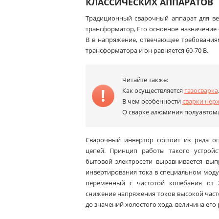
КЛАССИЧЕСКИХ АППАРАТОВ
Традиционный сварочный аппарат для ве
трансформатор, Его основное назначение
В в напряжение, отвечающее требованиям
трансформатора и он равняется 60-70 В.
Читайте также:
Как осуществляется
газосварка
В чем особенности
сварки нер
О сварке алюминия полуавто
Сварочный инвертор состоит из ряда о
цепей. Принцип работы такого устрой
бытовой электросети выравнивается вып
инвертирования тока в специальном моду
переменный с частотой колебания от 
снижение напряжения токов высокой час
до значений холостого хода, величина его р