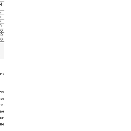
в
.
их
ую
ает
м.
жен
оке
еве