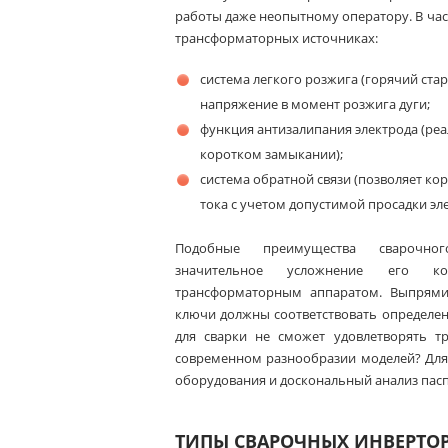
работы даже неопытному оператору. В час
трансформаторных источниках:
система легкого розжига (горячий ста
напряжение в момент розжига дуги;
функция антизалипания электрода (реа
коротком замыкании);
система обратной связи (позволяет к
тока с учетом допустимой просадки эле
Подобные преимущества сварочног
значительное усложнение его к
трансформаторным аппаратом. Выпрями
ключи должны соответствовать определен
для сварки не сможет удовлетворять т
современном разнообразии моделей? Для
оборудования и доскональный анализ пас
ТИПЫ СВАРОЧНЫХ ИНВЕРТО