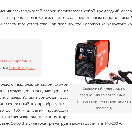
дения электродуговой сварки представляет собой громоздкий сило
 — это преобразование входящего тока с переменным напряжением 
 сварочного устройства. Как правило, это напряжение холостого х
.
жавейки аргоном
.
матом
читайте здесь
.
пределенных электрической схемой
Сварочный инвертор по
ства следующий. Поступающий ток
сравнению со сварочными
рямителем. Затем происходит фаза
аппаратами имеет компактные
ле. Постоянный ток преобразуется в
размеры.
20 до 100 кГц. Затем происходит
тоты в специальном трансформаторе
авно 50-60 В, а сила тока при нагрузке может достигать 140-200 А.