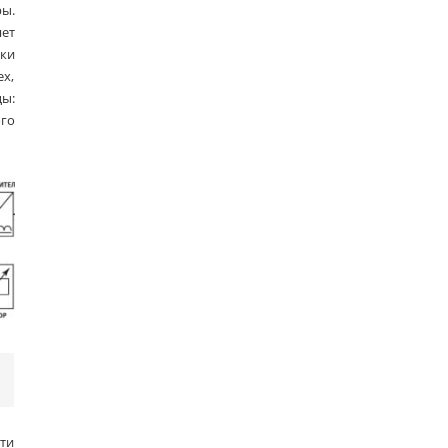
ы.
ет
ики
ex,
цы:
ого
сти