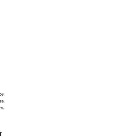
ри
ва.
ить
Т