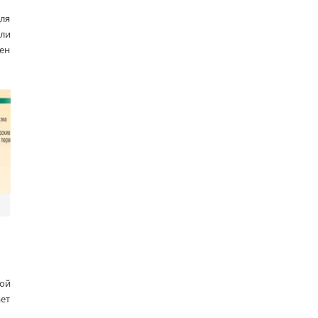
ля
ли
ен
ой
ает