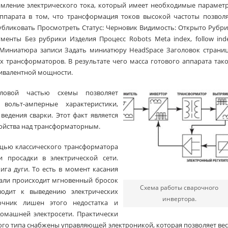
мление электрического тока, который имеет необходимые параметр
парата в том, что трансформация токов высокой частоты позволя
бликовать Просмотреть Статус: Черновик Видимость: Открыто Рубр
енты Без рубрики Изделия Процесс Robots Meta index, follow ind
low Миниатюра записи Задать миниатюру HeadSpace Заголовок страни
ых трансформаторов. В результате чего масса готового аппарата так
ивалентной мощности.
иловой частью схемы позволяет
вольт-амперные характеристики,
едения сварки. Этот факт является
ойства над трансформаторным.
щью классического трансформатора
 просадки в электрической сети.
ига дуги. То есть в момент касания
тали происходит мгновенный бросок
Схема работы сварочного
водит к выведению электрических
инвертора.
очник лишен этого недостатка и
домашней электросети. Практически
го типа снабжены управляющей электроникой, которая позволяет ве