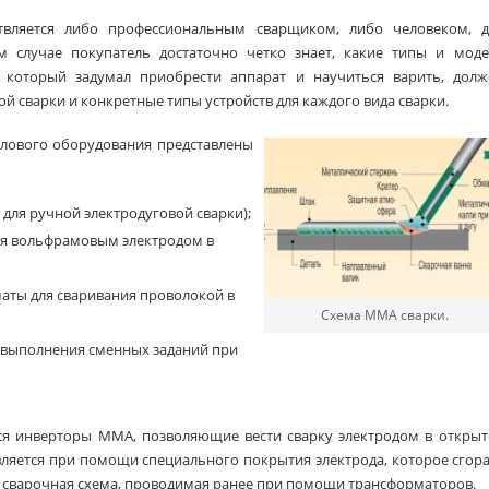
твляется либо профессиональным сварщиком, либо человеком, д
м случае покупатель достаточно четко знает, какие типы и моде
, который задумал приобрести аппарат и научиться варить, долж
й сварки и конкретные типы устройств для каждого вида сварки.
илового оборудования представлены
для ручной электродуговой сварки);
ся вольфрамовым электродом в
маты для сваривания проволокой в
Схема MMA сварки.
 выполнения сменных заданий при
я инверторы ММА, позволяющие вести сварку электродом в открыт
твляется при помощи специального покрытия электрода, которое сгор
ая сварочная схема, проводимая ранее при помощи трансформаторов.